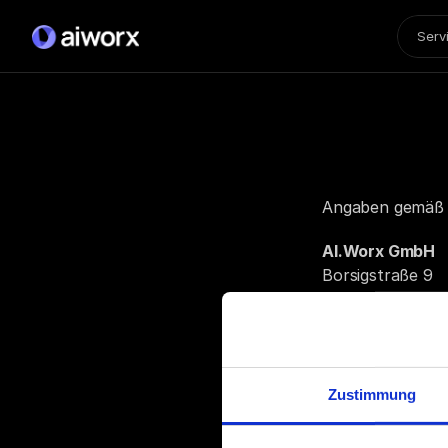
Serv
Angaben gemäß
AI.Worx GmbH
Borsigstraße 9
93092 Barbing
Geschäftsführer:
Registergericht
Zustimmung
Registernumme