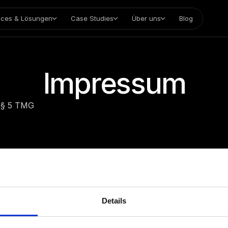
ices & Lösungen
Case Studies
Über uns
Blog
Impressum
 § 5 TMG
 Maximilian Glas
 Regensburg
Details
r: HRB20796