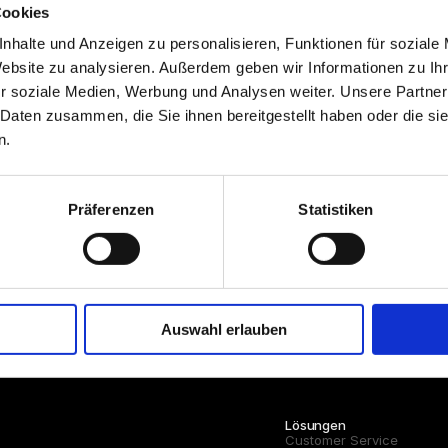
Cookies
nhalte und Anzeigen zu personalisieren, Funktionen für soziale
01 884 51 60
Website zu analysieren. Außerdem geben wir Informationen zu I
aiworx.ai
r soziale Medien, Werbung und Analysen weiter. Unsere Partner
 Daten zusammen, die Sie ihnen bereitgestellt haben oder die s
antwortlich
n.
Präferenzen
Statistiken
t­beilegung/Universal­schlichtungs­stelle
reit oder verpflichtet, an Streitbeilegungsverfahren vor eine
ichtungsstelle teilzunehmen.
Auswahl erlauben
Lösungen
Customer Service